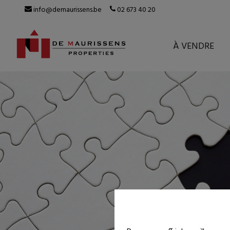
info@demaurissens.be
02 673 40 20
À VENDRE