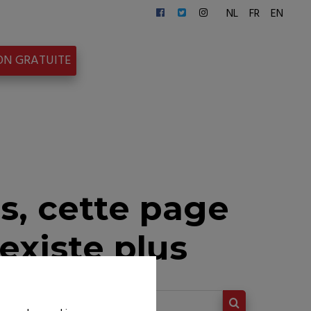
NL
FR
EN
ON GRATUITE
s, cette page
'existe plus