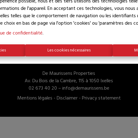
xpérience possible, nous et des tiers utilisons des technologies tell
rmations de l'appareil. En acceptant ces technologies, vous nous au
À Vend
elles telles que le comportement de navigation ou les identifiants
e choix en bas de page via l'option 'cookies' ou 'paramètres des co
que de confidentialité
.
kies
Les cookies nécessaires
Mo
De Maurissens Properties
Av. Du Bois de la Cambre, 115 à 1050 Ixelles
02 673 40 20 –
info@demaurissens.be
Mentions légales
-
Disclaimer
-
Privacy statement