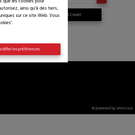
es que les cookies pour
torisez, ainsi qu'à des tiers,
re
À Louer
 uniques sur ce site Web. Vous
okies'.
difier les préférences
© powered by omnicasa