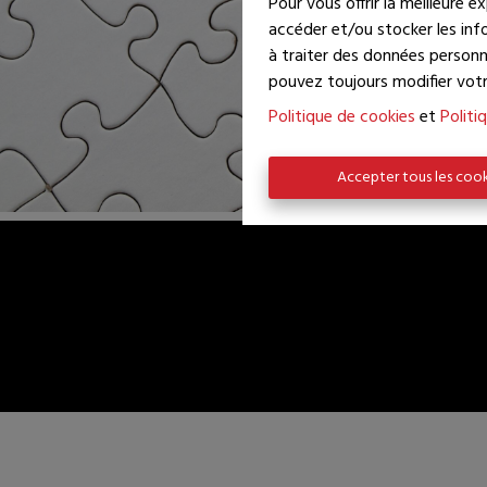
Pour vous offrir la meilleure e
accéder et/ou stocker les info
à traiter des données personn
pouvez toujours modifier votr
Politique de cookies
et
Politi
Accepter tous les coo