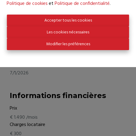
Politique de cookies
et
Politique de confidentialité
.
1
Nombre de toilettes
Accepter tous les cookies
2
Superficie habitable
Les cookies nécessaires
100 m²
Modifier les préférences
Superficie séjour
35 m²
Disponibilité
7/1/2026
Informations financières
Prix
€ 1.490 /mois
Charges locataire
€ 300