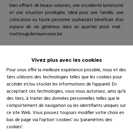
bien offrant de beaux volumes, une excellente luminosité
et une situation privilégiée, idéal pour une famille, une
colocation ou toute personne souhaitant bénéficier d’un
espace de vie généreux dans un quartier prisé. mail :
matteo@demaurissens.be
Général
Vivez plus avec les cookies
Adresse
Pour vous offrir la meilleure expérience possible, nous et des
tiers utilisons des technologies telles que les cookies pour
Avenue du Derby , 1050 Ixelles
accéder et/ou stocker les informations de l'appareil. En
Étage
acceptant ces technologies, vous nous autorisez, ainsi qu'à
4
des tiers, à traiter des données personnelles telles que le
Nombre d'étages
comportement de navigation ou les identifiants uniques sur
5
ce site Web. Vous pouvez toujours modifier votre choix en
Nombre de chambres
bas de page via l'option 'cookies' ou 'paramètres des
3
cookies'.
Nombre de salles de bain