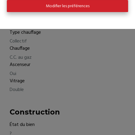
Modifier les préférences
Confort/Équipements
Type chauffage
Collectif
Chauffage
C.C. au gaz
Ascenseur
Oui
Vitrage
Double
Construction
État du bien
?