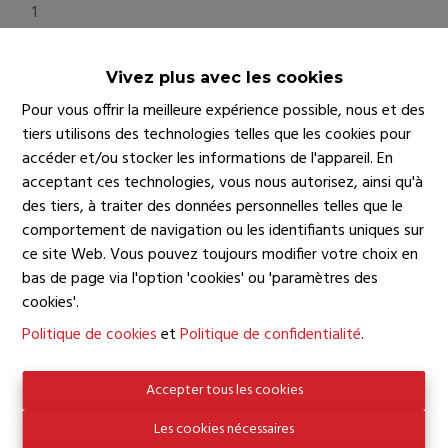
1
Nombre de toilettes
1
Vivez plus avec les cookies
Superficie habitable
Pour vous offrir la meilleure expérience possible, nous et des
80 m²
tiers utilisons des technologies telles que les cookies pour
Superficie séjour
accéder et/ou stocker les informations de l'appareil. En
25 m²
acceptant ces technologies, vous nous autorisez, ainsi qu'à
des tiers, à traiter des données personnelles telles que le
comportement de navigation ou les identifiants uniques sur
Informations financières
ce site Web. Vous pouvez toujours modifier votre choix en
bas de page via l'option 'cookies' ou 'paramètres des
Prix
cookies'.
€ 280.000
Politique de cookies
et
Politique de confidentialité
.
Prix total
€ 280.000
Accepter tous les cookies
Prix parking
Les cookies nécessaires
€ 10.000