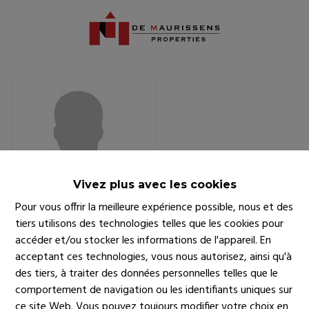
Vivez plus avec les cookies
Pour vous offrir la meilleure expérience possible, nous et des
tiers utilisons des technologies telles que les cookies pour
accéder et/ou stocker les informations de l'appareil. En
acceptant ces technologies, vous nous autorisez, ainsi qu'à
Lorem Ipsum
is simply dummy text of the printing and
des tiers, à traiter des données personnelles telles que le
typesetting industry. Lorem Ipsum has been the industry's
comportement de navigation ou les identifiants uniques sur
standard dummy text ever since the 1500s, when an
ce site Web. Vous pouvez toujours modifier votre choix en