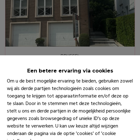
BRUSSEL
AVENUE DE L'URUGUAY
Huis
Een betere ervaring via cookies
Om u de best mogelijke ervaring te bieden, gebruiken zowel
€ 3.600
wij als derde partijen technologieën zoals cookies om
toegang te krijgen tot apparaatinformatie en/of deze op
te slaan. Door in te stemmen met deze technologieën,
stelt u ons en derde partijen in de mogelijkheid persoonlijke
OPTIE
gegevens zoals browsegedrag of unieke ID's op deze
website te verwerken. U kan uw keuze altijd wijzigen
onderaan de pagina via de optie 'cookies' of 'cookie