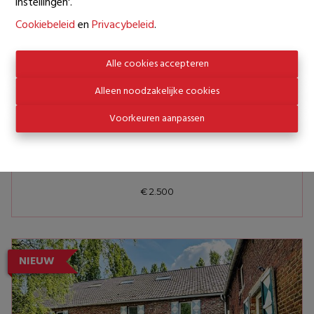
instellingen'.
Cookiebeleid
en
Privacybeleid
.
Alle cookies accepteren
Alleen noodzakelijke cookies
Voorkeuren aanpassen
IXELLES
AVENUE DU DERBY
Herenhuis
€ 2.500
NIEUW