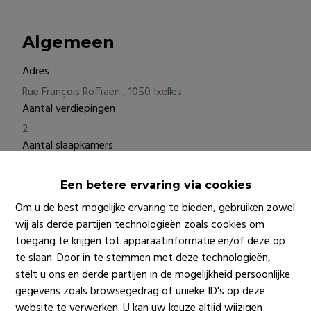
Algemeen
Adres
Rue François Roffiaen , 1050 Ixelles
Aantal verdiepingen
2
Aantal slaapkamers
1
Aantal badkamers
Een betere ervaring via cookies
1
Om u de best mogelijke ervaring te bieden, gebruiken zowel
Aantal toiletten
wij als derde partijen technologieën zoals cookies om
1
toegang te krijgen tot apparaatinformatie en/of deze op
Bewoonbare oppervlakte
te slaan. Door in te stemmen met deze technologieën,
stelt u ons en derde partijen in de mogelijkheid persoonlijke
65 m²
gegevens zoals browsegedrag of unieke ID's op deze
Beschikbaarheid
website te verwerken. U kan uw keuze altijd wijzigen