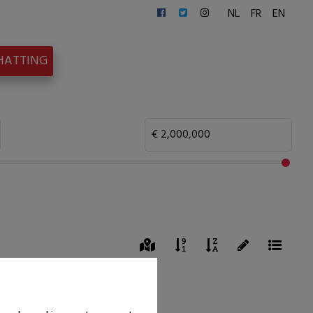
NL
FR
EN
HATTING