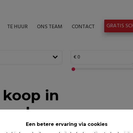
GRATIS SC
TE HUUR
ONS TEAM
CONTACT
 koop in
s-woluwe
Een betere ervaring via cookies