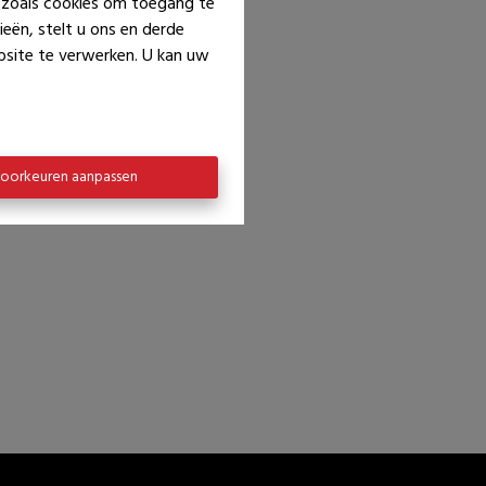
n zoals cookies om toegang te
eën, stelt u ons en derde
bsite te verwerken. U kan uw
oorkeuren aanpassen