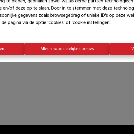
ng te bieden, gebruiken zowel wij als derde partijen technologieë
ie en/of deze op te slaan. Door in te stemmen met deze technologi
ersoonlijke gegevens zoals browsegedrag of unieke ID's op deze we
de pagina via de optie 'cookies' of 'cookie instellingen'.
ren
Alleen noodzakelijke cookies
V