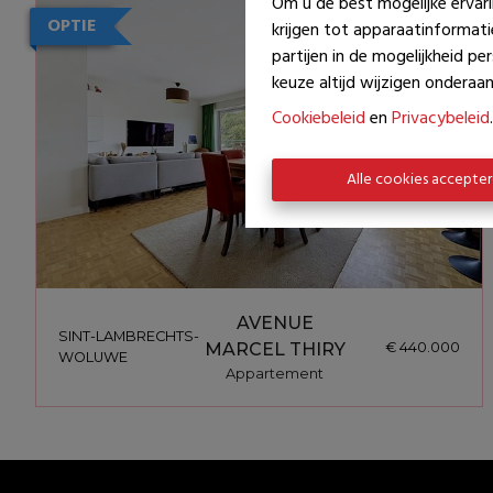
Om u de best mogelijke ervari
OPTIE
krijgen tot apparaatinformat
partijen in de mogelijkheid p
keuze altijd wijzigen onderaan 
Cookiebeleid
en
Privacybeleid
.
Alle cookies accepte
AVENUE
SINT-LAMBRECHTS-
MARCEL THIRY
€ 440.000
WOLUWE
Appartement