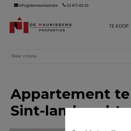
info@demaurissens.be
02 673 40 20
TE KOOP
Appartement te
Sint-lambrecht