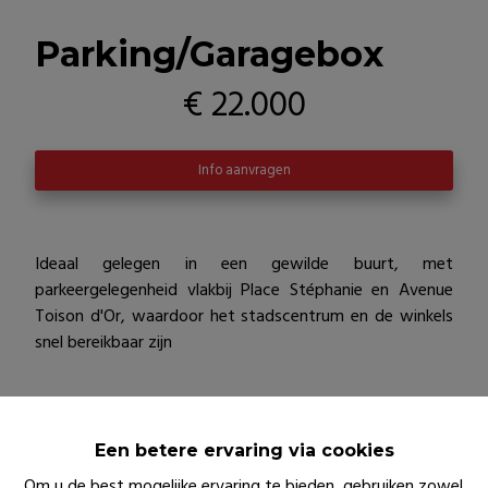
Parking/Garagebox
€ 22.000
Info aanvragen
Ideaal gelegen in een gewilde buurt, met
parkeergelegenheid vlakbij Place Stéphanie en Avenue
Toison d'Or, waardoor het stadscentrum en de winkels
snel bereikbaar zijn
Algemeen
Een betere ervaring via cookies
Adres
Om u de best mogelijke ervaring te bieden, gebruiken zowel