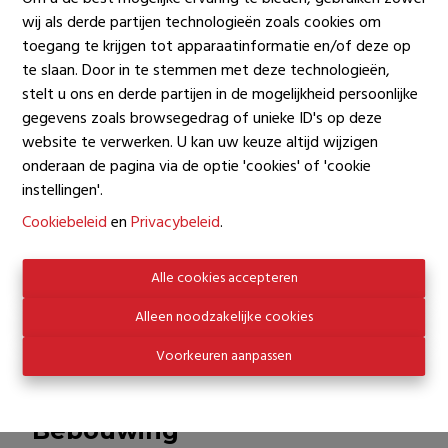
Capitaine Crespel rue , 1050 Elsene
wij als derde partijen technologieën zoals cookies om
toegang te krijgen tot apparaatinformatie en/of deze op
te slaan. Door in te stemmen met deze technologieën,
Financiële informatie
stelt u ons en derde partijen in de mogelijkheid persoonlijke
gegevens zoals browsegedrag of unieke ID's op deze
Prijs
website te verwerken. U kan uw keuze altijd wijzigen
€ 22.000
onderaan de pagina via de optie 'cookies' of 'cookie
Totale kostprijs
instellingen'.
€ 22.000
Cookiebeleid
en
Privacybeleid
.
Alle cookies accepteren
Comfort
Alleen noodzakelijke cookies
Verwarming
?
Voorkeuren aanpassen
Bebouwing